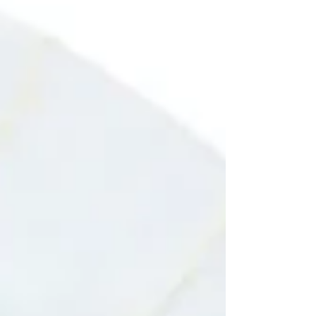
髪。素敵でした！ お姉ちゃんのバレエのポーズは、3
歳の時も可愛らしかったですが、7歳になり表現力が豊
かに！ 何気ないポーズも素敵で、表現力に感動しまし
た⭐️。大切な日の撮影を今回も任せていただき、心か
ら感謝申し上げます ありがとうございます！！！ 大切
な日のお写真撮らせてくださり本当にありがとうござ
います！！！ ━━━━━━━━ 稲城市・多摩・横浜エ
リアでの七五三や家族撮影、ご結婚にまつわる写真の
ご依頼は プロフィールリンクから📩( @ Junphoto.jp )
Junphoto 早川 潤 ━━━━━━━━